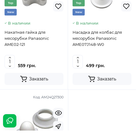
Top
Top
New
New
В наличии
В наличии
Накатная гайка для
Насадка для колбас для
мясорубки Panasonic
мясорубок Panasonic
AME02-121
AME07J148-W0
559 грн.
499 грн.
Заказать
Заказать
Код:
AM24Q27300