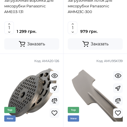
Загрузочная воронка для
Загрузочный лоток для
мясорубки Panasonic
мясорубки Panasonic
AME03-131
AMM23C-300
1 299 грн.
979 грн.
Заказать
Заказать
Код:
AMA20-126
Код:
AMU95K139
Top
Top
New
New