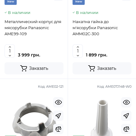
New
New
В наличии
В наличии
Металлический корпус для
Накатна гайка до
мясорубки Раnasonic
м'ясорубки Panasonic
AME99-109
AMM02C-300
3 999 грн.
1 899 грн.
Заказать
Заказать
Код:
AME02-121
Код:
AME07J148-W0