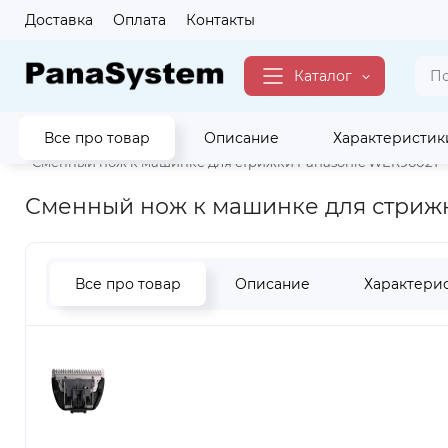
Доставка
Оплата
Контакты
Каталог
Все про товар
Описание
Характеристик
Главная
Красота
Аксессуары по уходу за красотой и здор
Сменный нож к машинке для стрижки Panasonic WER9602Y
Сменный нож к машинке для стриж
Все про товар
Описание
Характери