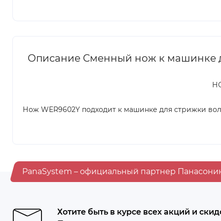
Описание Сменный нож к машинке д
Н
Нож WER9602Y подходит к машинке для стрижки волос
PanaSystem – официальный партнер Панасони
Хотите быть в курсе всех акций и скид