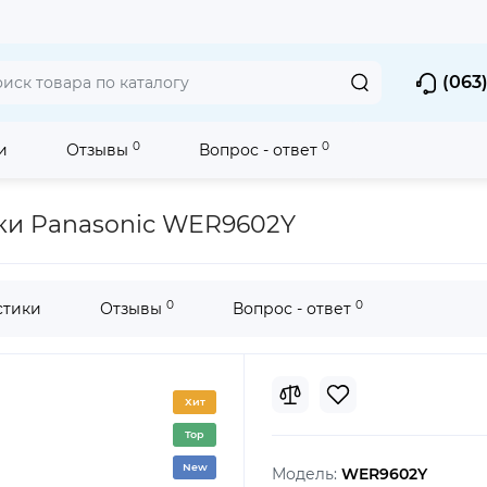
(063)
0
0
и
Отзывы
Вопрос - ответ
овьем
для Машинок для Стрижки
Сменные Ножи для Тримме
ки Panasonic WER9602Y
0
0
стики
Отзывы
Вопрос - ответ
Хит
Top
New
Модель:
WER9602Y