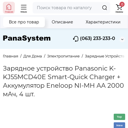
0
Главная
Меню
Заказы
Все про товар
Описание
Характеристики
(063) 233-233-0
Главная
Для Дома
Электропитание
Зарядные Устройства
Зарядное устройство Panasonic K-
KJ55MCD40E Smart-Quick Charger +
Аккумулятор Eneloop NI-MH AA 2000
мАч, 4 шт.
Top
New