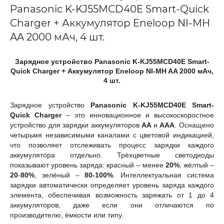
Panasonic K-KJ55MCD40E Smart-Quick
Charger + Аккумулятор Eneloop NI-MH
AA 2000 мАч, 4 шт.
Зарядное устройство Panasonic K-KJ55MCD40E Smart-
Quick Charger + Аккумулятор Eneloop NI-MH AA 2000 мАч,
4 шт.
Зарядное устройство
Panasonic K-KJ55MCD40E Smart-
Quick Charger
– это инновационное и высокоскоростное
устройство для зарядки аккумуляторов
AA
и
AAA
. Оснащено
четырьмя независимыми каналами с цветовой индикацией,
что позволяет отслеживать процесс зарядки каждого
аккумулятора отдельно. Трёхцветные светодиоды
показывают уровень заряда: красный – менее
20%
, жёлтый –
20
-
80%
, зелёный –
80-100%
. Интеллектуальная система
зарядки автоматически определяет уровень заряда каждого
элемента, обеспечивая возможность заряжать от 1 до 4
аккумуляторов, даже если они отличаются по
производителю, ёмкости или типу.