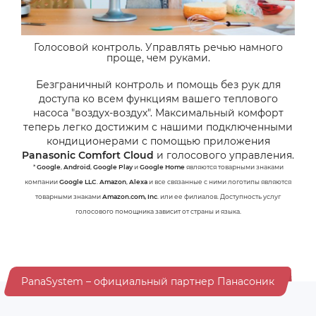
Голосовой контроль. Управлять речью намного
проще, чем руками.
Безграничный контроль и помощь без рук для
доступа ко всем функциям вашего теплового
насоса "воздух-воздух". Максимальный комфорт
теперь легко достижим с нашими подключенными
кондиционерами с помощью приложения
Panasonic Comfort Cloud
и голосового управления.
*
Google
,
Android
,
Google Play
и
Google Home
являются товарными знаками
компании
Google LLC
.
Amazon
,
Alexa
и все связанные с ними логотипы являются
товарными знаками
Amazon.com, Inc
. или ее филиалов. Доступность услуг
голосового помощника зависит от страны и языка.
PanaSystem – официальный партнер Панасоник