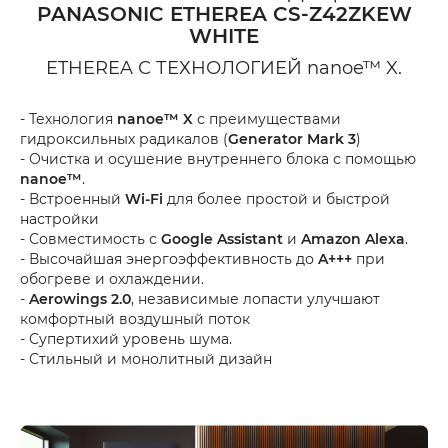
PANASONIC ETHEREA
CS-Z42ZKEW
WHITE
ETHEREA С ТЕХНОЛОГИЕЙ
nanoe™ X.
- Технология
nanoe™ X
с преимуществами
гидроксильных радикалов (
Generator Mark 3
)
- Очистка и осушение внутреннего блока с помощью
nanoe™
.
- Встроенный
Wi-Fi
для более простой и быстрой
настройки
- Совместимость с
Google Assistant
и
Amazon Alexa
.
- Высочайшая энергоэффективность до
A+++
при
обогреве и охлаждении.
-
Aerowings 2.0
, независимые лопасти улучшают
комфортный воздушный поток
- Супертихий уровень шума.
- Стильный и монолитный дизайн