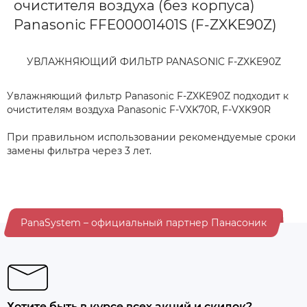
очистителя воздуха (без корпуса)
Panasonic FFE00001401S (F-ZXKE90Z)
УВЛАЖНЯЮЩИЙ ФИЛЬТР PANASONIC F-ZXKE90Z
Увлажняющий фильтр Panasonic F-ZXKE90Z подходит к
очистителям воздуха Panasonic F-VXK70R, F-VXK90R
При правильном использовании рекомендуемые сроки
замены фильтра через 3 лет.
PanaSystem – официальный партнер Панасоник
Хотите быть в курсе всех акций и скидок?