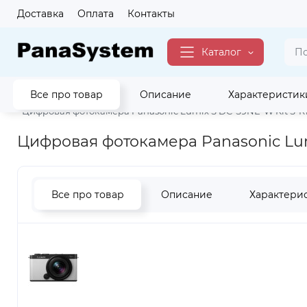
Доставка
Оплата
Контакты
Каталог
Все про товар
Описание
Характеристик
Главная
Фото Видео
Фотоаппараты
Фотоаппараты со 
Цифровая фотокамера Panasonic Lumix S DC-S9NE-W Kit S-R18
Цифровая фотокамера Panasonic Lumi
Все про товар
Описание
Характери