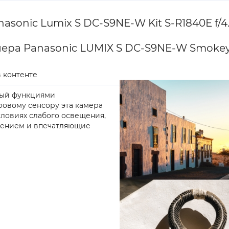
onic Lumix S DC-S9NE-W Kit S-R1840E f/4.
ра Panasonic LUMIX S DC-S9NE-W Smokey
 контенте
ный функциями
ровому сенсору эта камера
словиях слабого освещения,
шением и впечатляющие