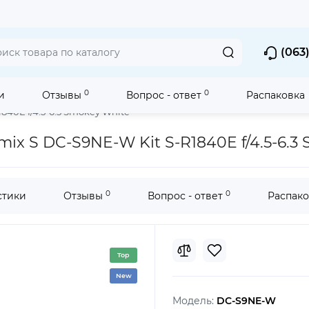
(063)
0
0
и
Отзывы
Вопрос - ответ
Распаковка
сменными объективами LUMIX
Полнокадровые фотоаппараты L
40E f/4.5-6.3 Smokey White
x S DC-S9NE-W Kit S-R1840E f/4.5-6.3
0
0
стики
Отзывы
Вопрос - ответ
Распако
Top
New
Модель:
DC-S9NE-W