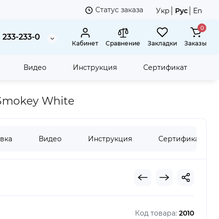
Статус заказа
Укр
Рус
En
0
 233-233-0
Кабинет
Сравнение
Закладки
Заказы
Видео
Инструкция
Сертификат
Г
UMIX S
 Smokey White
вка
Видео
Инструкция
Сертификат
Код товара:
2010