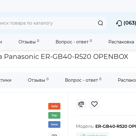
(063)
0
0
и
Отзывы
Вопрос - ответ
Распаковка
трижки бороды и усов Panasonic ER-GB40-R520 OPENBOX
в Panasonic ER-GB40-R520 OPENBOX
0
0
стики
Отзывы
Вопрос - ответ
Распако
Sale
Top
New
Модель:
ER-GB40-R520 O