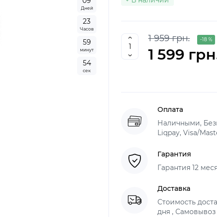
В наличии
0
9
Дней
2
3
Часов
1 959 грн.
-18 %
5
9
1 599 грн
минут
5
3
сек
Оплата
Наличными, Без
Liqpay, Visa/Mas
Гарантия
Гарантия 12 мес
Доставка
Стоимость доста
дня , Самовывоз