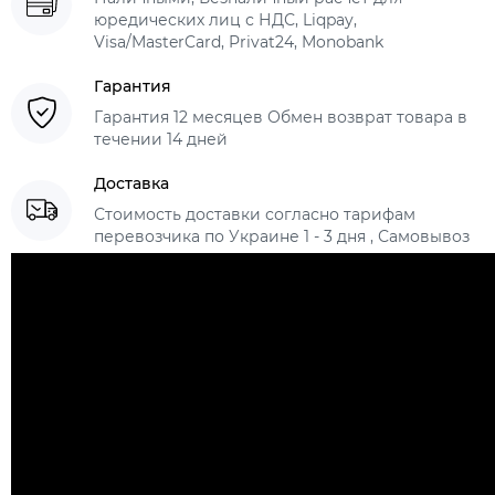
юредических лиц с НДС, Liqpay,
Visa/MasterCard, Privat24, Monobank
Гарантия
Гарантия 12 месяцев Обмен возврат товара в
течении 14 дней
Доставка
Стоимость доставки согласно тарифам
перевозчика по Украине 1 - 3 дня , Самовывоз