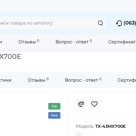
(063)
0
0
и
Отзывы
Вопрос - ответ
Сертификат
700 Google 4K TV
Телевизор 4K LED Panasonic TX-43MX700E
MX700E
0
0
стики
Отзывы
Вопрос - ответ
Сертиф
Top
New
Модель:
TX-43MX700E