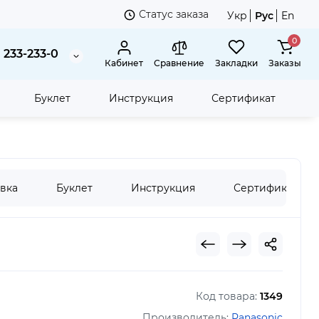
Статус заказа
Укр
Рус
En
0
 233-233-0
Кабинет
Сравнение
Закладки
Заказы
Буклет
Инструкция
Сертификат
леконвертер Panasonic DMW-TC20E 2.0X
вка
Буклет
Инструкция
Сертификат
Код товара:
1349
Производитель:
Panasonic