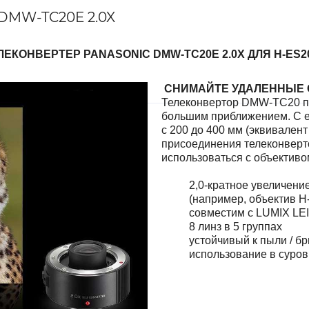
 DMW-TC20E 2.0X
ЛЕКОНВЕРТЕР PANASONIC DMW-TC20E 2.0X ДЛЯ H-ES2
СНИМАЙТЕ УДАЛЕННЫЕ
Телеконвертор DMW-TC20 по
большим приближением. С е
с 200 до 400 мм (эквивалент
присоединения телеконверто
использоваться с объектив
2,0-кратное увеличени
(например, объектив H
совместим с LUMIX LE
8 линз в 5 группах
устойчивый к пыли / б
использование в суро