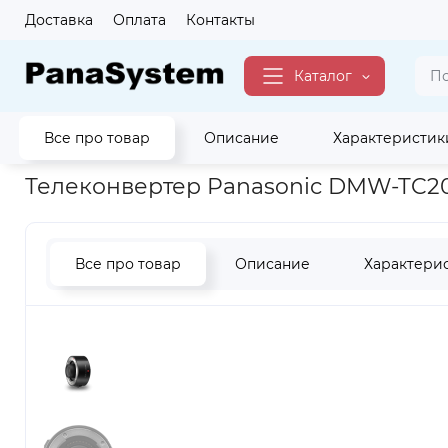
Доставка
Оплата
Контакты
Каталог
Все про товар
Описание
Характеристик
Главная
Фото Видео
Объективы
Объективы кроп MFT Mi
Телеконвертер Panasonic DMW-TC20
Все про товар
Описание
Характери