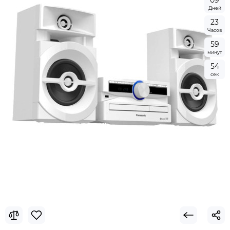
0
9
Дней
2
3
Часов
5
9
минут
5
4
сек