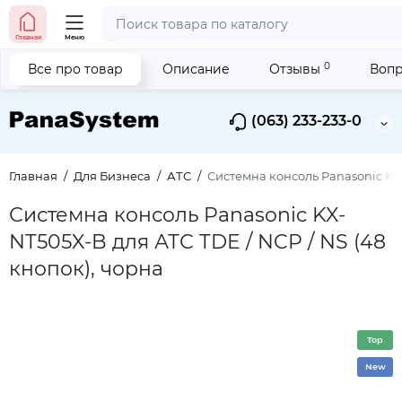
Главная
Меню
0
Все про товар
Описание
Отзывы
Вопр
(063) 233-233-0
Главная
Для Бизнеса
АТС
Системна консоль Panasonic KX-
Системна консоль Panasonic KX-
NT505X-B для АТС TDE / NCP / NS (48
кнопок), чорна
Top
New