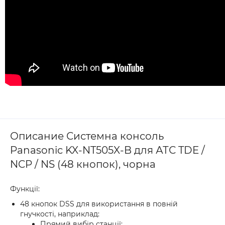
Описание Системна консоль
Panasonic KX-NT505X-B для АТС TDE /
NCP / NS (48 кнопок), чорна
Функції:
48 кнопок DSS для використання в повній
гнучкості, наприклад:
Прямий вибір станції;