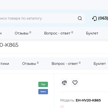
(063)
0
0
и
Отзывы
Вопрос - ответ
Буклет
nasonic EH-HV20-K865
0-K865
0
0
стики
Отзывы
Вопрос - ответ
Буклет
Top
New
Модель:
EH-HV20-K865