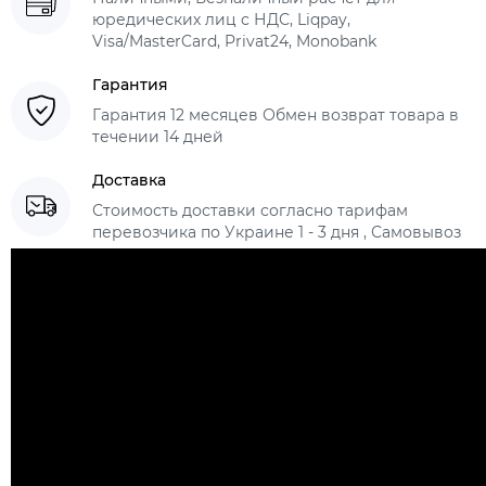
юредических лиц с НДС, Liqpay,
Visa/MasterCard, Privat24, Monobank
Гарантия
Гарантия 12 месяцев Обмен возврат товара в
течении 14 дней
Доставка
Стоимость доставки согласно тарифам
перевозчика по Украине 1 - 3 дня , Самовывоз