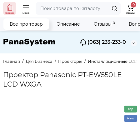
0
Главная
Меню
Заказы
0
Все про товар
Описание
Отзывы
Вопр
(063) 233-233-0
Главная
Для Бизнеса
Проекторы
Инсталляционные LCD п
Проектор Panasonic PT-EW550LE
LCD WXGA
Top
New