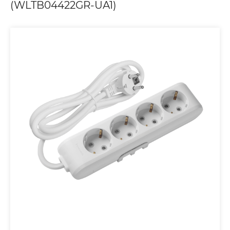
(WLTB04422GR-UA1)