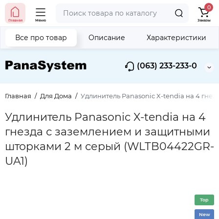
0
Главная
Меню
Заказы
Все про товар
Описание
Характеристики
(063) 233-233-0
Главная
Для Дома
Удлинитель Panasonic X-tendia на 4 гне
Удлинитель Panasonic X-tendia на 4
гнезда с заземлением и защитными
шторками 2 м серый (WLTB04422GR-
UA1)
Top
New