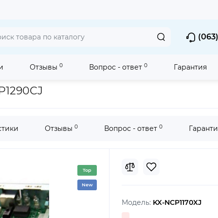
(063)
0
0
и
Отзывы
Вопрос - ответ
Гарантия
ения Panasonic KX-NCP1290CJ
P1290CJ
0
0
стики
Отзывы
Вопрос - ответ
Гаранти
Top
New
Модель:
KX-NCP1170XJ