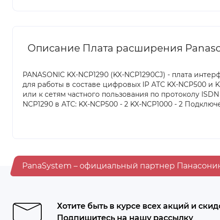
Описание Плата расширения Panaso
PANASONIC KX-NCP1290 (KX-NCP1290CJ) - плата интерф
для работы в составе цифровых IP АТС KX-NCP500 и 
или к сетям частного пользования по протоколу ISD
NCP1290 в АТС: KX-NCP500 - 2 KX-NCP1000 - 2 Подключ
PanaSystem – официальный партнер Панасони
Хотите быть в курсе всех акций и скид
Подпишитесь на нашу рассылку