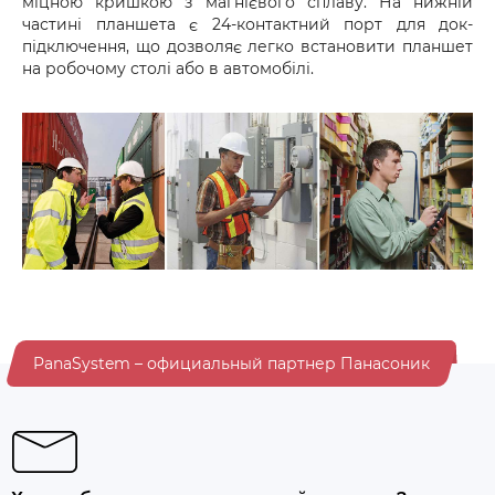
міцною кришкою з магнієвого сплаву. На нижній
частині планшета є 24-контактний порт для док-
підключення, що дозволяє легко встановити планшет
на робочому столі або в автомобілі.
PanaSystem – официальный партнер Панасоник