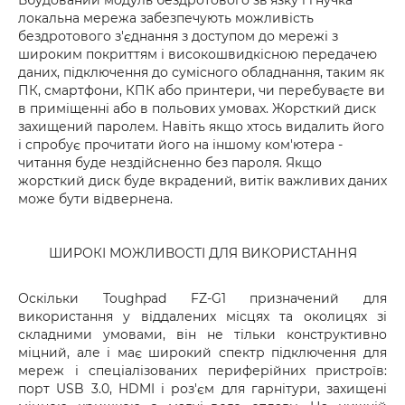
локальна мережа забезпечують можливість
бездротового з'єднання з доступом до мережі з
широким покриттям і високошвидкісною передачею
даних, підключення до сумісного обладнання, таким як
ПК, смартфони, КПК або принтери, чи перебуваєте ви
в приміщенні або в польових умовах. Жорсткий диск
захищений паролем. Навіть якщо хтось видалить його
і спробує прочитати його на іншому ком'ютера -
читання буде нездійсненно без пароля. Якщо
жорсткий диск буде вкрадений, витік важливих даних
може бути відвернена.
ШИРОКІ МОЖЛИВОСТІ ДЛЯ ВИКОРИСТАННЯ
Оскільки Toughpad FZ-G1 призначений для
використання у віддалених місцях та околицях зі
складними умовами, він не тільки конструктивно
міцний, але і має широкий спектр підключення для
мереж і спеціалізованих периферійних пристроїв:
порт USB 3.0, HDMI і роз'єм для гарнітури, захищені