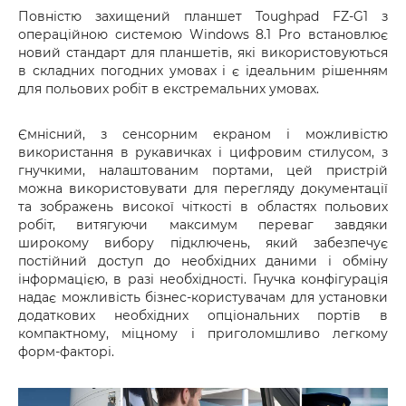
Повністю захищений планшет Toughpad FZ-G1 з
операційною системою Windows 8.1 Pro встановлює
новий стандарт для планшетів, які використовуються
в складних погодних умовах і є ідеальним рішенням
для польових робіт в екстремальних умовах.
Ємнісний, з сенсорним екраном і можливістю
використання в рукавичках і цифровим стилусом, з
гнучкими, налаштованим портами, цей пристрій
можна використовувати для перегляду документації
та зображень високої чіткості в областях польових
робіт, витягуючи максимум переваг завдяки
широкому вибору підключень, який забезпечує
постійний доступ до необхідних даними і обміну
інформацією, в разі необхідності. Гнучка конфігурація
надає можливість бізнес-користувачам для установки
додаткових необхідних опціональних портів в
компактному, міцному і приголомшливо легкому
форм-факторі.