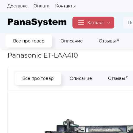
Доставка
Оплата
Контакты
Каталог
0
Все про товар
Описание
Отзывы
Главная
Для Бизнеса
Аксессуары Для Бизнеса
для Про
Panasonic ET-LAA410
0
Все про товар
Описание
Отзывы