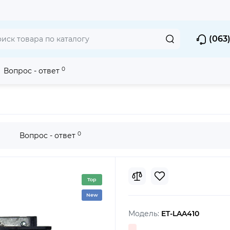
(063)
0
Вопрос - ответ
екторов
Лампы
Panasonic ET-LAA410
0
Вопрос - ответ
Top
New
Модель:
ET-LAA410