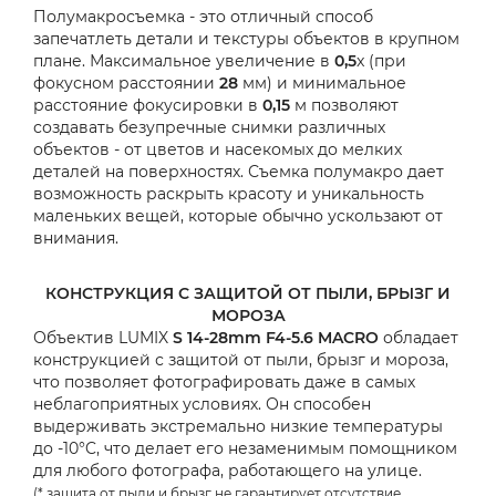
Полумакросъемка - это отличный способ
запечатлеть детали и текстуры объектов в крупном
плане. Максимальное увеличение в
0,5
x (при
фокусном расстоянии
28
мм) и минимальное
расстояние фокусировки в
0,15
м позволяют
создавать безупречные снимки различных
объектов - от цветов и насекомых до мелких
деталей на поверхностях. Съемка полумакро дает
возможность раскрыть красоту и уникальность
маленьких вещей, которые обычно ускользают от
внимания.
КОНСТРУКЦИЯ С ЗАЩИТОЙ ОТ ПЫЛИ, БРЫЗГ И
МОРОЗА
Объектив LUMIX
S 14-28mm F4-5.6 MACRO
обладает
конструкцией с защитой от пыли, брызг и мороза,
что позволяет фотографировать даже в самых
неблагоприятных условиях. Он способен
выдерживать экстремально низкие температуры
до -10°C, что делает его незаменимым помощником
для любого фотографа, работающего на улице.
(* защита от пыли и брызг не гарантирует отсутствие