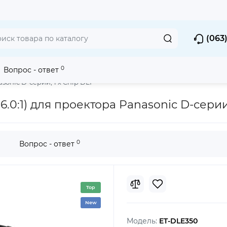
(063)
0
Вопрос - ответ
екторов
Объективы для 1 х Chip DLP
asonic D-серии, 1 х Chip DLP
6.0:1) для проектора Panasonic D-серии
0
Вопрос - ответ
Top
New
Модель:
ET-DLE350