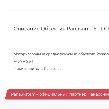
Описание Объектив Panasonic ET-DLE35
Моторизованный среднефокусный объектив Panason
F=3.7 – 5.6:1
Производитель: Panasonic
PanaSystem – официальный партнер Панасони