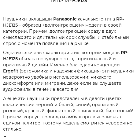
ТИПА
RP-HJE125
Наушники-вкладыши
Panasonic
канального типа
RP-
HJE125
– образец «долгоиграющей» модели в своей
категории. Причем, долгоиграющей сразу в двух
смыслах: это и длительный срок службы, и стабильный
спрос с момента появления на рынке.
Одна из ключевых характеристик, которым модель
RP-
HJE125
обязана популярностью, - оригинальный и
практичный дизайн. Именно благодаря концепции
Ergofit
(эргономика и надежная фиксация) эти наушники
невероятно удобны в использовании: никакого
дискомфорта или мигрени, даже если вы слушаете
аудиофайлы в течение всего дня.
А еще эти наушники представлены в девяти цветах:
классические черный и белый, синий, оранжевый,
розовый, красный, фиолетовый, оливковый, бирюзовый!
Причем, корпус, провода и амбушюры выполнены в
единой палитре, поэтому модель смотрится невероятно
стильно.