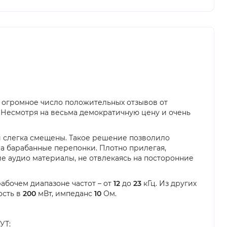
я огромное число положительных отзывов от
 Несмотря на весьма демократичную цену и очень
 слегка смещены. Такое решение позволило
на барабанные перепонки. Плотно прилегая,
 аудио материалы, не отвлекаясь на посторонние
бочем диапазоне частот – от
12
до
23
кГц. Из других
ость в
200
мВт, импеданс
10
Ом.
УТ: