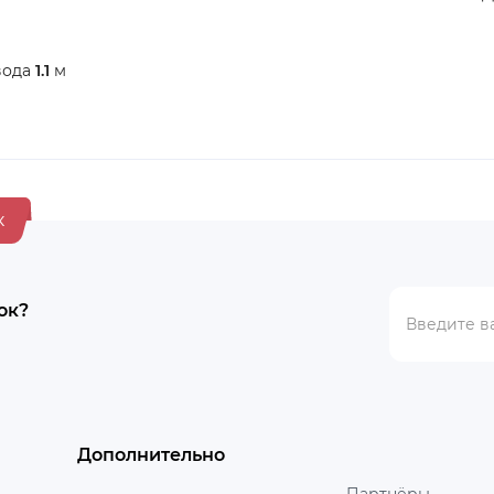
вода
1.1
м
к
ок?
Дополнительно