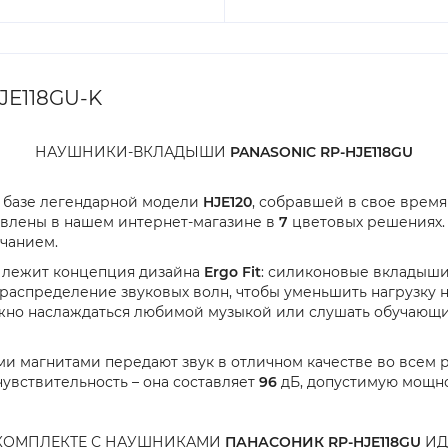
JE118GU-K
НАУШНИКИ-ВКЛАДЫШИ
PANASONIC RP-HJE118GU
 базе легендарной модели
HJE120
, собравшей в свое врем
авлены в нашем интернет-магазине в
7
цветовых решениях.
чанием.
й лежит концепция дизайна
Ergo Fit
: силиконовые вкладыши
распределение звуковых волн, чтобы уменьшить нагрузку 
но наслаждаться любимой музыкой или слушать обучающие
магнитами передают звук в отличном качестве во всем ра
увствительность – она составляет
96
дБ, допустимую мощн
КОМПЛЕКТЕ С НАУШНИКАМИ
ПАНАСОНИК RP-HJE118GU
ИД