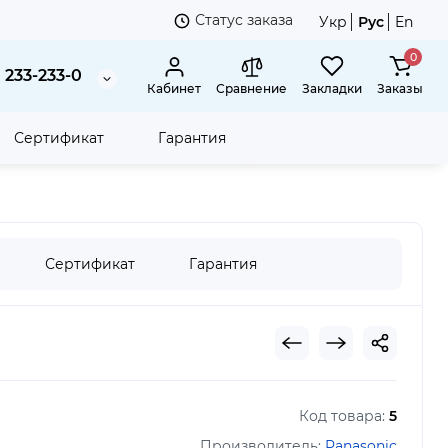
Статус заказа
Укр
Рус
En
0
 233-233-0
Кабинет
Сравнение
Закладки
Заказы
Сертификат
Гарантия
а
Наушники Panasonic RP-HJE118GU-K
Сертификат
Гарантия
Код товара:
5
Производитель:
Panasonic