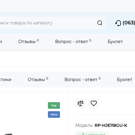
(063)
0
0
и
Отзывы
Вопрос - ответ
Буклет
ыши и клипсы
Проводные вакуумные наушники без микрофон
0
0
стики
Отзывы
Вопрос - ответ
Буклет
Top
New
Модель:
RP-HJE118GU-K