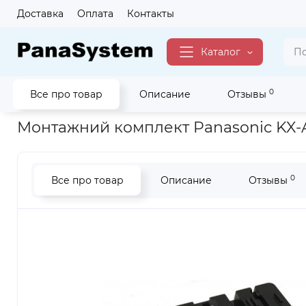
Доставка
Оплата
Контакты
Каталог
0
Все про товар
Описание
Отзывы
Главная
Для Бизнеса
АТС
Монтажний комплект Panason
Монтажний комплект Panasonic KX-A
0
Все про товар
Описание
Отзывы