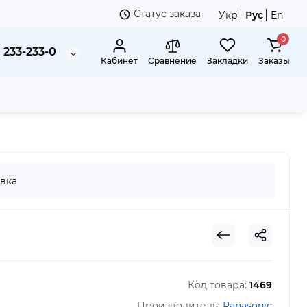
Статус заказа
Укр
Рус
En
0
 233-233-0
Кабинет
Сравнение
Закладки
Заказы
c ADD14K187
вка
Код товара:
1469
Производитель:
Panasonic