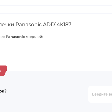
печки Panasonic ADD14K187
чек
Panasonic
моделей:
к
ок?