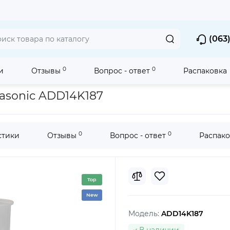
(063)
0
0
и
Отзывы
Вопрос - ответ
Распаковка
чек
Мерная посуда
Мерный стакан для хлебопечки Panasoni
asonic ADD14K187
0
0
стики
Отзывы
Вопрос - ответ
Распако
Top
New
Модель:
ADD14K187