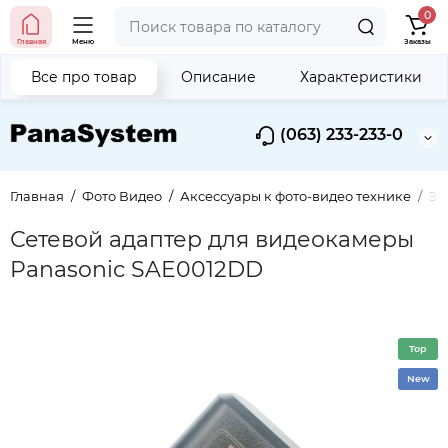
0
Главная
Меню
Заказы
Все про товар
Описание
Характеристики
(063) 233-233-0
Главная
Фото Видео
Аксессуары к фото-видео технике
За
Сетевой адаптер для видеокамеры
Panasonic SAE0012DD
Top
New