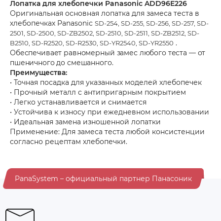
Лопатка для хлебопечки Panasonic ADD96E226
Оригинальная основная лопатка для замеса теста в
хлебопечках Panasonic
SD-254, SD-255, SD-256, SD-257, SD-
2501, SD-2500, SD-ZB2502, SD-2510, SD-2511, SD-ZB2512, SD-
.
B2510, SD-R2520, SD-R2530, SD-YR2540, SD-YR2550
Обеспечивает равномерный замес любого теста — от
пшеничного до смешанного.
Преимущества:
• Точная посадка для указанных моделей хлебопечек
• Прочный металл с антипригарным покрытием
• Легко устанавливается и снимается
• Устойчива к износу при ежедневном использовании
• Идеальная замена изношенной лопатки
Применение: Для замеса теста любой консистенции
согласно рецептам хлебопечки.
PanaSystem – официальный партнер Панасоник