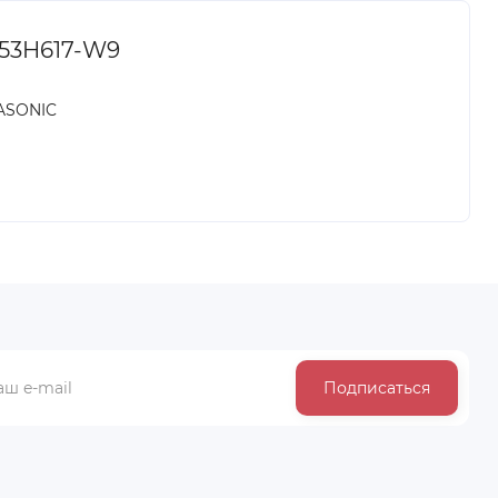
K53H617-W9
ASONIC
Подписаться