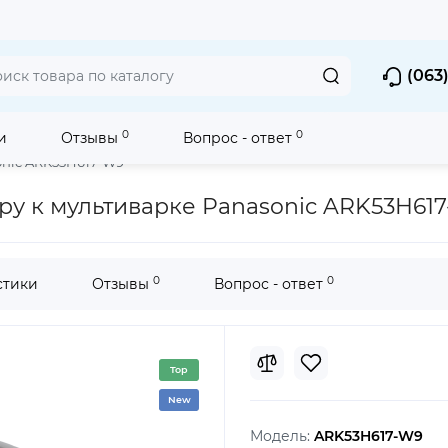
(063)
0
0
и
Отзывы
Вопрос - ответ
арок
Контейнеры-пароварки для мультиварок
onic ARK53H617-W9
ру к мультиварке Panasonic ARK53H61
0
0
стики
Отзывы
Вопрос - ответ
Top
New
Модель:
ARK53H617-W9