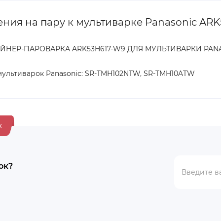
ния на пару к мультиварке Panasonic AR
ЙНЕР-ПАРОВАРКА ARK53H617-W9 ДЛЯ МУЛЬТИВАРКИ PAN
мультиварок Panasonic: SR-TMH102NTW, SR-TMH10ATW
к
ок?