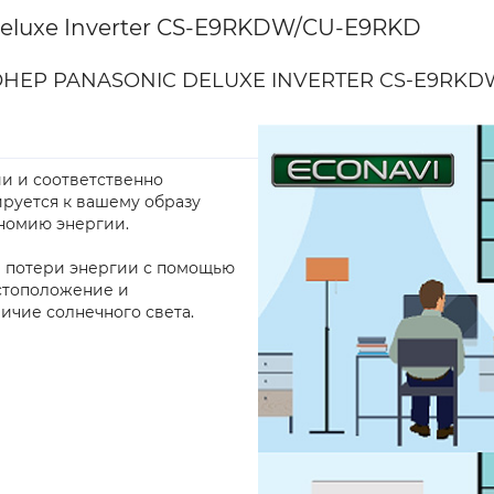
eluxe Inverter CS-E9RKDW/CU-E9RKD
ЕР PANASONIC DELUXE INVERTER CS-E9RKD
и и соответственно
ируется к вашему образу
номию энергии.
 потери энергии с помощью
стоположение и
ичие солнечного света.