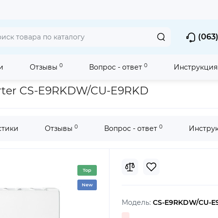
(063)
0
0
и
Отзывы
Вопрос - ответ
Инструкция
р Panasonic Deluxe Inverter CS-E9RKDW/CU-E9RKD
erter CS-E9RKDW/CU-E9RKD
0
0
стики
Отзывы
Вопрос - ответ
Инстру
Top
New
Модель:
CS-E9RKDW/CU-E