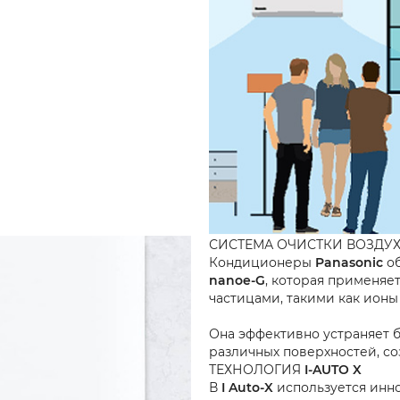
СИСТЕМА ОЧИСТКИ ВОЗДУ
Кондиционеры
Panasonic
об
nanoe-G
, которая применяе
частицами, такими как ионы
Она эффективно устраняет б
различных поверхностей, со
ТЕХНОЛОГИЯ
I-AUTO X
В
I Auto-X
используется инн