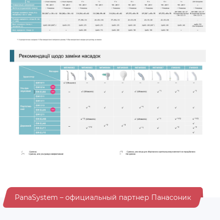
PanaSystem – официальный партнер Панасоник