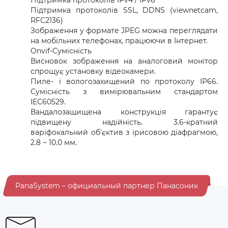
Підтримка протоколів IPv4 / IPv6
Підтримка протоколів SSL, DDNS (viewnetcam,
RFC2136)
Зображення у форматe JPEG можна переглядати
на мобільних телефонах, працюючи в Інтернет.
Onvif-Сумісність
Висновок зображення на аналоговий монітор
спрощує установку відеокамери.
Пиле- і вологозахищений по протоколу IP66.
Сумісність з вимірювальним стандартом
IEC60529.
Вандалозащищена конструкція гарантує
підвищену надійність. 3.6-кратний
варіфокальний об'єктив з ірисовою діафрагмою,
2.8 ~ 10.0 мм.
PanaSystem – официальный партнер Панасоник