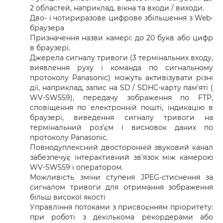
2 областей, наприклад, вікна та входи / виходи.
Дво- і чотириразове цифрове збільшення з Web-
браузера
Призначення назви камері: до 20 букв або цифр
в браузері.
Джерела сигналу тривоги (3 термінальних входу,
виявлення руху і команда по сигнальному
протоколу Panasonic) можуть активізувати різні
дії, наприклад, запис на SD / SDHC-карту пам'яті (
WV-SW559), передачу зображення по FTP,
сповіщення по електронній пошті, індикацію в
браузері, виведення сигналу тривоги на
термінальний роз'єм і висновок даних по
протоколу Panasonic.
Повнодуплексний двосторонній звуковий канал
забезпечує інтерактивний зв'язок між камерою
WV-SW559 і оператором.
Можливість зміни ступеня JPEG-стиснення за
сигналом тривоги для отримання зображення
більш високої якості
Управління потоками з присвоєнням пріоритету:
при роботі з декількома рекордерами або