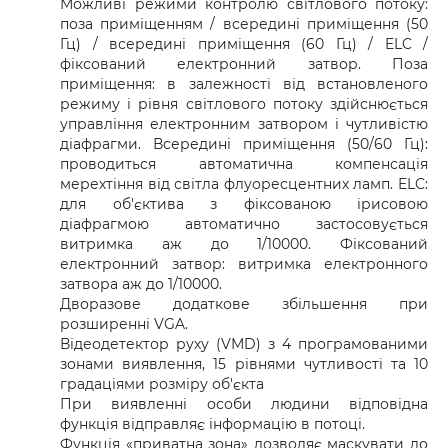
Можливі режими контролю світлового потоку:
поза приміщенням / всередині приміщення (50
Гц) / всередині приміщення (60 Гц) / ELC /
фіксований електронний затвор. Поза
приміщення: в залежності від встановленого
режиму і рівня світлового потоку здійснюється
управління електронним затвором і чутливістю
діафрагми. Всередині приміщення (50/60 Гц):
проводиться автоматична компенсація
мерехтіння від світла флуоресцентних ламп. ELC:
для об'єктива з фіксованою ірисовою
діафрагмою автоматично застосовується
витримка аж до 1/10000. Фіксований
електронний затвор: витримка електронного
затвора аж до 1/10000.
Дворазове додаткове збільшення при
розширенні VGA.
Відеодетектор руху (VMD) з 4 програмованими
зонами виявлення, 15 рівнями чутливості та 10
градаціями розміру об'єкта
При виявленні особи людини відповідна
функція відправляє інформацію в потоці.
Функція «приватна зона» дозволяє маскувати до