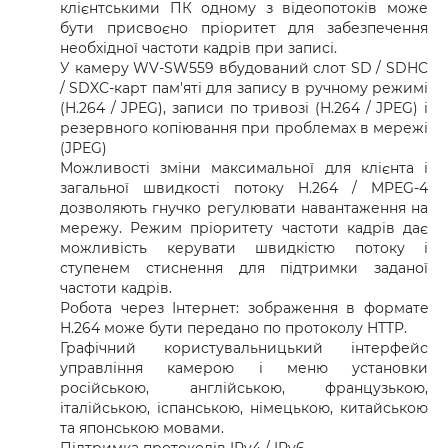
клієнтськими ПК одному з відеопотоків може
бути присвоєно пріоритет для забезпечення
необхідної частоти кадрів при записі.
У камеру WV-SW559 вбудований слот SD / SDHC
/ SDXC-карт пам'яті для запису в ручному режимі
(H.264 / JPEG), записи по тривозі (H.264 / JPEG) і
резервного копіювання при проблемах в мережі
(JPEG)
Можливості зміни максимальної для клієнта і
загальної швидкості потоку H.264 / MPEG-4
дозволяють гнучко регулювати навантаження на
мережу. Режим пріоритету частоти кадрів дає
можливість керувати швидкістю потоку і
ступенем стиснення для підтримки заданої
частоти кадрів.
Робота через Інтернет: зображення в форматe
H.264 може бути передано по протоколу HTTP.
Графічний користувальницький інтерфейс
управління камерою і меню установки
російською, англійською, французькою,
італійською, іспанською, німецькою, китайською
та японською мовами.