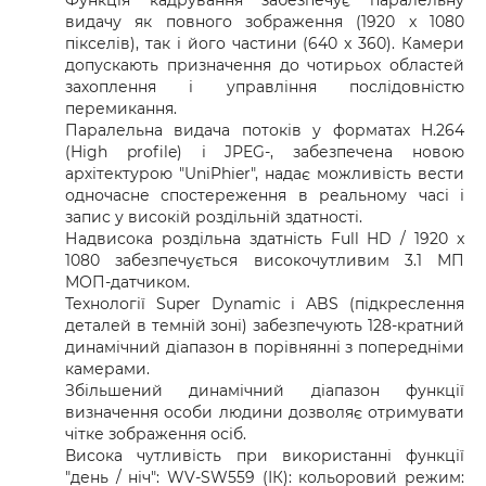
Функція кадрування забезпечує паралельну
видачу як повного зображення (1920 x 1080
пікселів), так і його частини (640 x 360). Камери
допускають призначення до чотирьох областей
захоплення і управління послідовністю
перемикання.
Паралельна видача потоків у форматах H.264
(High profile) і JPEG-, забезпечена новою
архітектурою "UniPhier", надає можливість вести
одночасне спостереження в реальному часі і
запис у високій роздільній здатності.
Надвисока роздільна здатність Full HD / 1920 x
1080 забезпечується високочутливим 3.1 МП
МОП-датчиком.
Технології Super Dynamic і ABS (підкреслення
деталей в темній зоні) забезпечують 128-кратний
динамічний діапазон в порівнянні з попередніми
камерами.
Збільшений динамічний діапазон функції
визначення особи людини дозволяє отримувати
чітке зображення осіб.
Висока чутливість при використанні функції
"день / ніч": WV-SW559 (ІК): кольоровий режим: