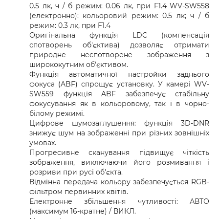
0.5 лк, ч / б режим: 0.06 лк, при F1.4 WV-SW558
(електронно): кольоровий режим: 0.5 лк; ч / б
режим: 0.3 лк, при F1.4
Оригінальна функція LDC (компенсація
спотворень об'єктива) дозволяє отримати
природне неспотворене зображення з
ширококутним об'єктивом.
Функція автоматичної настройки заднього
фокуса (ABF) спрощує установку. У камері WV-
SW559 функція ABF забезпечує стабільну
фокусування як в кольоровому, так і в чорно-
білому режимі.
Цифрове шумозаглушення: функція 3D-DNR
знижує шум на зображенні при різних зовнішніх
умовах.
Прогресивне сканування підвищує чіткість
зображення, виключаючи його розмивання і
розриви при русі об'єкта.
Відмінна передача кольору забезпечується RGB-
фільтром первинних квітів.
Електронне збільшення чутливості: АВТО
(максимум 16-кратне) / ВИКЛ.