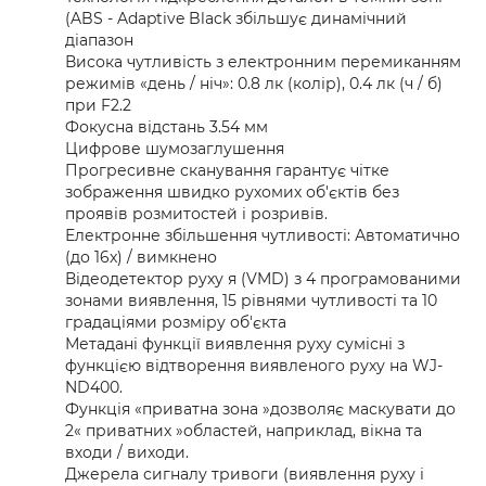
(ABS - Adaptive Black збільшує динамічний
діапазон
Висока чутливість з електронним перемиканням
режимів «день / ніч»: 0.8 лк (колір), 0.4 лк (ч / б)
при F2.2
Фокусна відстань 3.54 мм
Цифрове шумозаглушення
Прогресивне сканування гарантує чітке
зображення швидко рухомих об'єктів без
проявів розмитостей і розривів.
Електронне збільшення чутливості: Автоматично
(до 16x) / вимкнено
Відеодетектор руху я (VMD) з 4 програмованими
зонами виявлення, 15 рівнями чутливості та 10
градаціями розміру об'єкта
Метадані функції виявлення руху сумісні з
функцією відтворення виявленого руху на WJ-
ND400.
Функція «приватна зона »дозволяє маскувати до
2« приватних »областей, наприклад, вікна та
входи / виходи.
Джерела сигналу тривоги (виявлення руху і