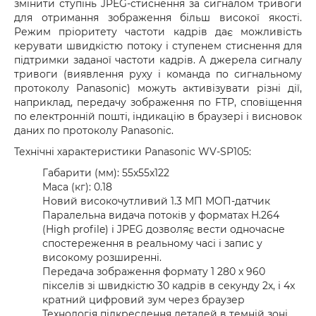
змінити ступінь JPEG-стиснення за сигналом тривоги
для отримання зображення більш високої якості.
Режим пріоритету частоти кадрів дає можливість
керувати швидкістю потоку і ступенем стиснення для
підтримки заданої частоти кадрів. А джерела сигналу
тривоги (виявлення руху і команда по сигнальному
протоколу Panasonic) можуть активізувати різні дії,
наприклад, передачу зображення по FTP, сповіщення
по електронній пошті, індикацію в браузері і висновок
даних по протоколу Panasonic.
Технічні характеристики Panasonic WV-SP105:
Габарити (мм): 55x55x122
Маса (кг): 0.18
Новий високочутливий 1.3 МП МОП-датчик
Паралельна видача потоків у форматах H.264
(High profile) і JPEG дозволяє вести одночасне
спостереження в реальному часі і запис у
високому розширенні.
Передача зображення формату 1 280 x 960
пікселів зі швидкістю 30 кадрів в секунду 2x, і 4x
кратний цифровий зум через браузер
Технологія підкреслення деталей в темній зоні