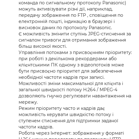
команда по сигнальному протоколу Panasonic)
можуть активізувати різні дії, наприклад,
передачу зображення по FTP , сповіщення по
електронній пошті, індикацію в браузері і
висновок даних по протоколу Panasonic.
Є можливість змінити ступінь JPEG-стиснення за
сигналом тривоги для отримання зображення
більш високої якості.
Управління потоками з присвоєнням пріоритету:
при роботі з декількома рекордерами або
клієнтськими ПК одному з відеопотоків може
бути присвоєно пріоритет для забезпечення
необхідної частоти кадрів при записі.
Можливості зміни максимальної для клієнта і
загальної швидкості потоку H.264 / MPEG-4
дозволяють гнучко регулювати навантаження на
мережу.
Режим пріоритету часто и кадрів дає
можливість керувати швидкістю потоку і
ступенем стиснення для підтримки заданої
частоти кадрів.
Робота через Інтернет: зображення у форматі