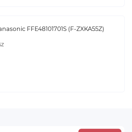
nasonic FFE48101701S (F-ZXKA55Z)
5Z