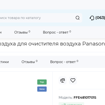
(063)
0
0
и
Отзывы
Вопрос - ответ
ей
Фильтр предварительной очистки воздуха для очистителя во
духа для очистителя воздуха Panasoni
0
0
стики
Отзывы
Вопрос - ответ
Top
New
Модель:
FFE48101701S