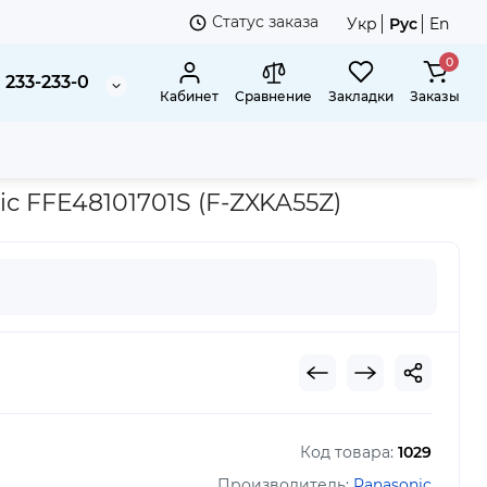
Статус заказа
Укр
Рус
En
0
 233-233-0
Кабинет
Сравнение
Закладки
Заказы
здуха Panasonic FFE48101701S (F-ZXKA55Z)
c FFE48101701S (F-ZXKA55Z)
Код товара:
1029
Производитель:
Panasonic