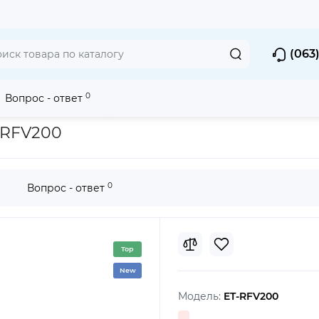
(063)
0
Вопрос - ответ
екторов
Фильтры Проекторов
Фильтр для проектора Panason
-RFV200
0
Вопрос - ответ
Top
New
Модель:
ET-RFV200