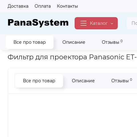
Доставка
Оплата
Контакты
Каталог
0
Все про товар
Описание
Отзывы
Главная
Для Бизнеса
Аксессуары Для Бизнеса
для Про
Фильтр для проектора Panasonic ET
0
Все про товар
Описание
Отзывы