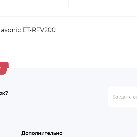
asonic ET-RFV200
к
ок?
Дополнительно