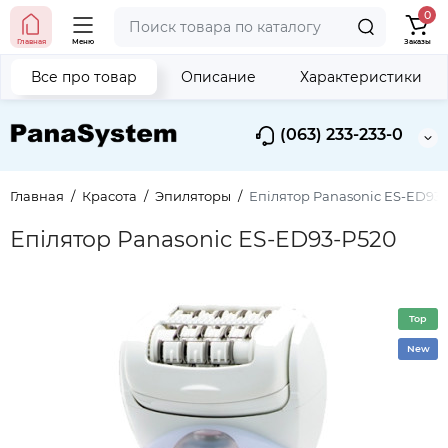
0
Главная
Меню
Заказы
Все про товар
Описание
Характеристики
(063) 233-233-0
Главная
Красота
Эпиляторы
Епілятор Panasonic ES-ED93
Епілятор Panasonic ES-ED93-P520
Top
New