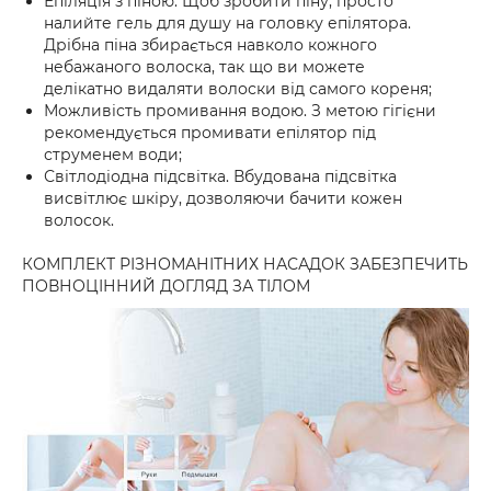
Епіляція з піною. Щоб зробити піну, просто
налийте гель для душу на головку епілятора.
Дрібна піна збирається навколо кожного
небажаного волоска, так що ви можете
делікатно видаляти волоски від самого кореня;
Можливість промивання водою. З метою гігієни
рекомендується промивати епілятор під
струменем води;
Світлодіодна підсвітка. Вбудована підсвітка
висвітлює шкіру, дозволяючи бачити кожен
волосок.
КОМПЛЕКТ РІЗНОМАНІТНИХ НАСАДОК ЗАБЕЗПЕЧИТЬ
ПОВНОЦІННИЙ ДОГЛЯД ЗА ТІЛОМ