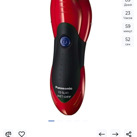
0
9
Дней
2
3
Часов
5
9
минут
5
1
сек