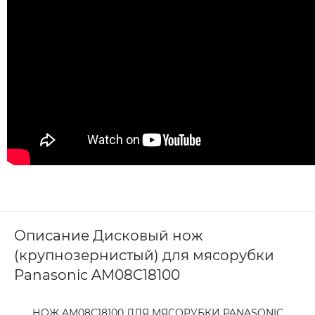
Описание Дисковый нож
(крупнозернистый) для мясорубки
Panasonic AM08C18100
НОЖ AM08C18100 ДЛЯ МЯСОРУБКИ PANASONIC