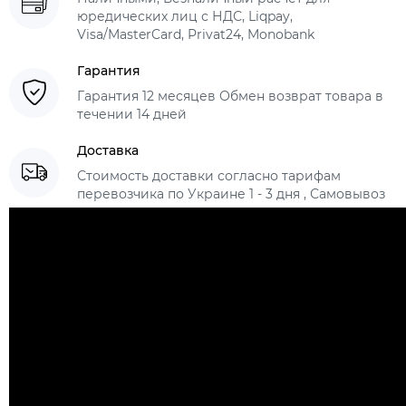
юредических лиц с НДС, Liqpay,
Visa/MasterCard, Privat24, Monobank
Гарантия
Гарантия 12 месяцев Обмен возврат товара в
течении 14 дней
Доставка
Стоимость доставки согласно тарифам
перевозчика по Украине 1 - 3 дня , Самовывоз