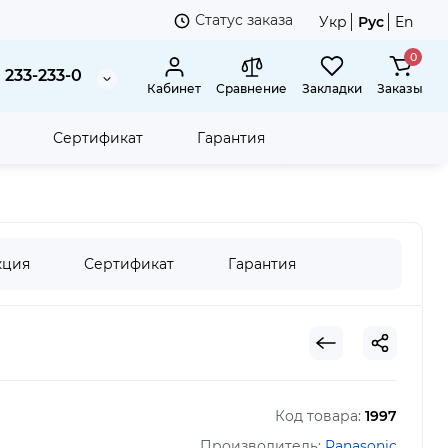
Статус заказа
Укр
Рус
En
0
 233-233-0
Кабинет
Сравнение
Закладки
Заказы
Сертификат
Гарантия
ные наушники Panasonic RZ-B120WDG-K
кция
Сертификат
Гарантия
Код товара:
1997
Производитель:
Panasonic