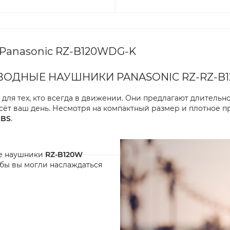
Panasonic RZ-B120WDG-K
ОДНЫЕ НАУШНИКИ PANASONIC RZ-RZ-B
ля тех, кто всегда в движении. Они предлагают длительно
есёт ваш день. Несмотря на компактный размер и плотное 
XBS
.
е наушники
RZ-B120W
тобы вы могли наслаждаться