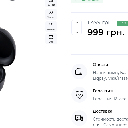
В наличии
0
9
Дней
2
3
Часов
1 499 грн.
-33 %
5
9
999 грн.
минут
5
1
сек
Оплата
Наличными, Без
Liqpay, Visa/Mas
Гарантия
Гарантия 12 мес
Доставка
Стоимость доста
дня , Самовывоз