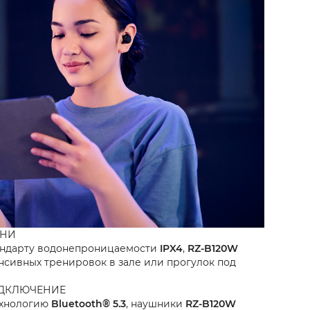
ЗНИ
андарту водонепроницаемости
IPX4
,
RZ-B120W
нсивных тренировок в зале или прогулок под
ОДКЛЮЧЕНИЕ
ехнологию
Bluetooth® 5.3
, наушники
RZ-B120W