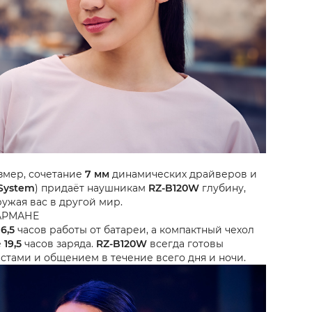
змер, сочетание
7 мм
динамических драйверов и
 System
) придаёт наушникам
RZ-B120W
глубину,
ужая вас в другой мир.
АРМАНЕ
о
6,5
часов работы от батареи, а компактный чехол
ё
19,5
часов заряда.
RZ-B120W
всегда готовы
астами и общением в течение всего дня и ночи.