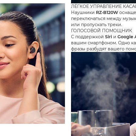
ЛЁГКОЕ УПРАВЛЕНИЕ КАС
Наушники
RZ-B120W
оснащен
переключаться между музыко
или пропускать треки.
ГОЛОСОВОЙ ПОМОЩНИК
С поддержкой
Siri
и
Google A
вашим смартфоном. Одно ка
фразы разбудят вашего пом