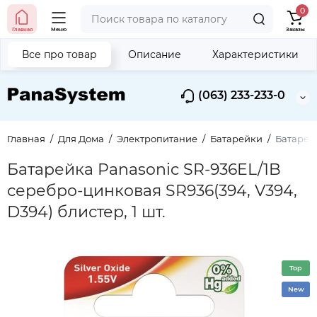
0
Главная
Меню
Заказы
Все про товар
Описание
Характеристики
(063) 233-233-0
Главная
Для Дома
Электропитание
Батарейки
Батарейк
Батарейка Panasonic SR-936EL/1B
серебро-цинковая SR936(394, V394,
D394) блистер, 1 шт.
Top
New