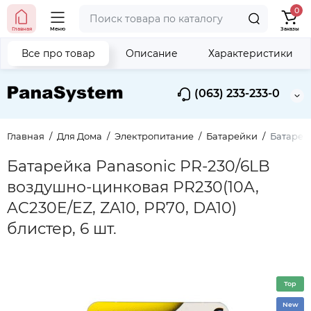
0
Главная
Меню
Заказы
Все про товар
Описание
Характеристики
(063) 233-233-0
Главная
Для Дома
Электропитание
Батарейки
Батарейк
Батарейка Panasonic PR-230/6LB
воздушно-цинковая PR230(10A,
AC230E/EZ, ZA10, PR70, DA10)
блистер, 6 шт.
Top
New