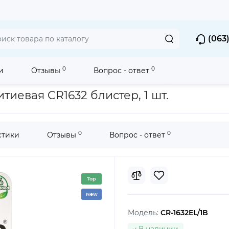
(063)
0
0
и
Отзывы
Вопрос - ответ
йка Panasonic CR-1632EL/1B литиевая CR1632 блистер, 1 шт.
тиевая CR1632 блистер, 1 шт.
0
0
стики
Отзывы
Вопрос - ответ
Top
New
Модель:
CR-1632EL/1B