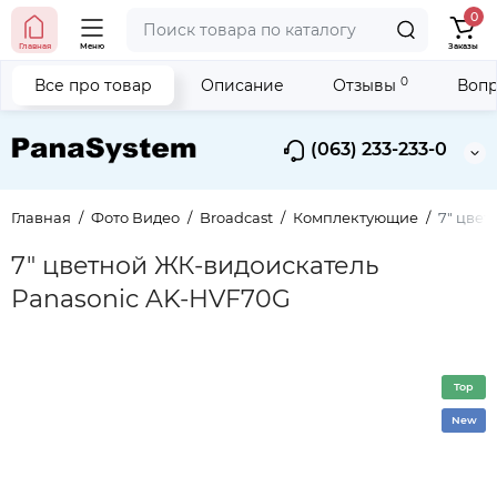
0
Главная
Меню
Заказы
0
Все про товар
Описание
Отзывы
Вопр
(063) 233-233-0
Главная
Фото Видео
Broadcast
Комплектующие
7" цве
7" цветной ЖК-видоискатель
Panasonic AK-HVF70G
Top
New