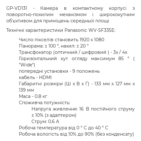
GP-VD131 - Камера в компактному корпусі з
поворотно-похилим механізмом і ширококутним
об'єктивом для приміщень середньої площі
Технічні характеристики Panasonic WV-SF335E:
Число пікселів становить 1920 x 1080
Панорама: ± 100 °, нахил: ± 20 °
Трансфокатор (оптичний / цифровий ) - 3x / 4x
Горизонтальний кут огляду максимум 85 ° (
"Wide")
попередні установки - 9 положень
кабель - HDMI
Габаритні розміри (Ш x В x Г) - 133 мм x 127 мм x
139 мм
Маса - 0.8 кг
Споживча потужність:
Напруга живлення: 16 В постійного струму
± 10% (з адаптером)
Струм: 0.6 A
Робоча температура від 0 ° C до 40 ° C
Робоча вологість від 10% до 90% (без конденсату)