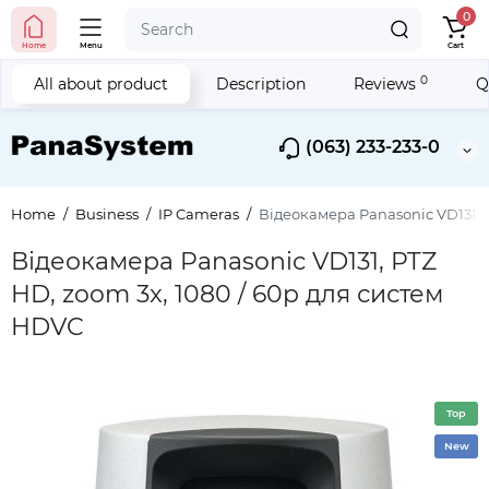
0
Home
Menu
Cart
0
All about product
Description
Reviews
Q
(063) 233-233-0
Home
Business
IP Cameras
Відеокамера Panasonic VD131, 
Відеокамера Panasonic VD131, PTZ
HD, zoom 3x, 1080 / 60p для систем
HDVC
Top
New