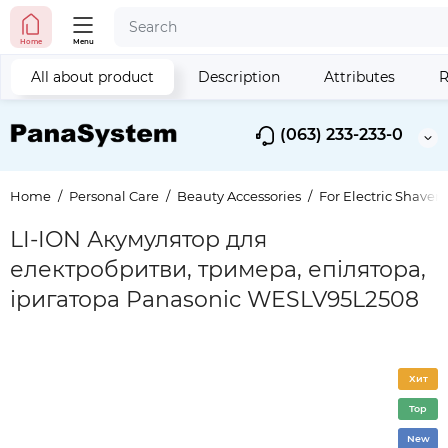
Home
Menu
All about product
Description
Attributes
R
(063) 233-233-0
Home
Personal Care
Beauty Accessories
For Electric Shavers
LI-ION Акумулятор для
електробритви, тримера, епілятора,
іригатора Panasonic WESLV95L2508
Хит
Top
New