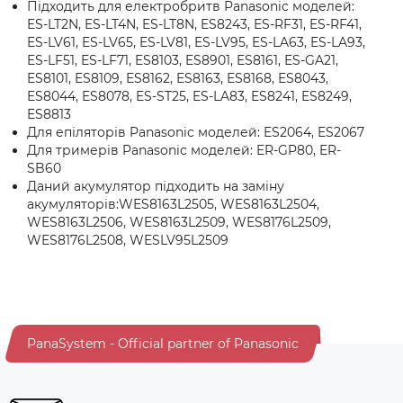
Підходить для електробритв Panasonic моделей:
ES-LT2N, ES-LT4N, ES-LT8N, ES8243, ES-RF31, ES-RF41,
ES-LV61, ES-LV65, ES-LV81, ES-LV95, ES-LA63, ES-LA93,
ES-LF51, ES-LF71, ES8103, ES8901, ES8161, ES-GA21,
ES8101, ES8109, ES8162, ES8163, ES8168, ES8043,
ES8044, ES8078, ES-ST25, ES-LA83, ES8241, ES8249,
ES8813
Для епіляторів Panasonic моделей: ES2064, ES2067
Для тримерів Panasonic моделей: ER-GP80, ER-
SB60
Даний акумулятор підходить на заміну
акумуляторів:WES8163L2505, WES8163L2504,
WES8163L2506, WES8163L2509, WES8176L2509,
WES8176L2508, WESLV95L2509
PanaSystem - Official partner of Panasonic