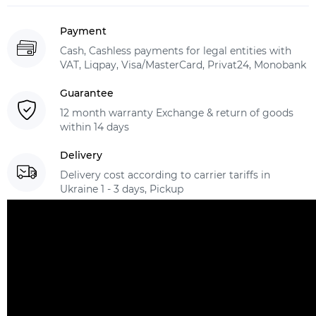
Payment
Cash, Cashless payments for legal entities with
VAT, Liqpay, Visa/MasterCard, Privat24, Monobank
Guarantee
12 month warranty Exchange & return of goods
within 14 days
Delivery
Delivery cost according to carrier tariffs in
Ukraine 1 - 3 days, Pickup