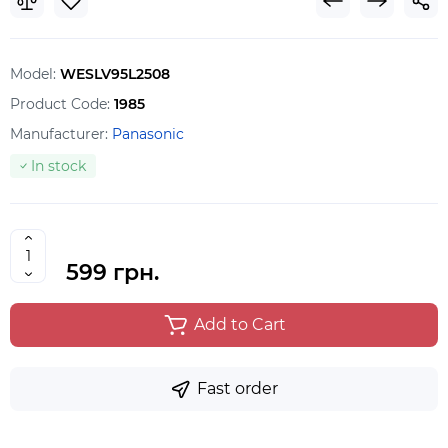
Model:
WESLV95L2508
Product Code:
1985
Manufacturer:
Panasonic
In stock
599 грн.
Add to Cart
Fast order