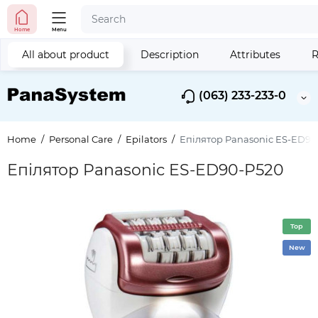
Home
Menu
All about product
Description
Attributes
R
(063) 233-233-0
Home
Personal Care
Epilators
Епілятор Panasonic ES-ED90
Епілятор Panasonic ES-ED90-P520
Top
New