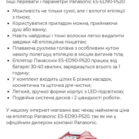
Інші переваги і параметри Panasonic ES-ED90-P520:
Можливість не тільки сухої, але і вологої епіляції
з піною;
Користуватися приладом можна, приймаючи
душ або ванну;
Навіть найдовші і тонкі волоски легко видалити
завдяки 48 епіляційна пінцетам;
Плаваюча рухлива голівка з особливим кутом
нахилу полегшує епіляцію в місцях вигинів тіла;
Епілятор Панасонік ES-ED90-P520 працює від
батареї 30-40 хвилин, заряджається всього за 1
годину;
У комплект входить цілих 6 різних насадок,
косметичка та щіточка для чистки;
Легкий, зручної форми корпус з LED-підсвіткою;
Подвійна система дисків і 2 швидкості роботи.
У нашому інтернет-магазині вас чекає найнижча ціна
на епілятор Panasonic ES-ED90-P520, так як ми є
офіційним дилером компанії Panasonic.