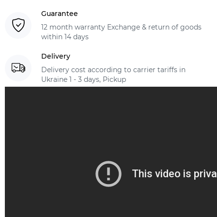
Guarantee
12 month warranty Exchange & return of goods
within 14 days
Delivery
Delivery cost according to carrier tariffs in
Ukraine 1 - 3 days, Pickup